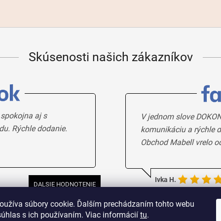
Skúsenosti našich zákazníkov
 spokojna aj s
V jednom slove DOKON
du. Rýchle dodanie.
komunikáciu a rýchle d
Obchod Mabell vrelo o
Ivka H.
DALSIE HODNOTENIE
oužíva súbory cookie. Ďalším prechádzaním tohto webu
súhlas s ich používaním. Viac informácií
tu
.