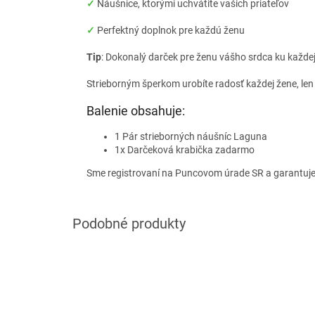
✓
Náušnice, ktorými uchvátite vašich priateľov
✓
Perfektný doplnok pre každú ženu
Tip
: Dokonalý darček pre ženu vášho srdca ku každej p
Strieborným šperkom urobíte radosť každej žene, len
Balenie obsahuje:
1 Pár strieborných náušníc Laguna
1x Darčeková krabička zadarmo
Sme registrovaní na Puncovom úrade SR a garantuj