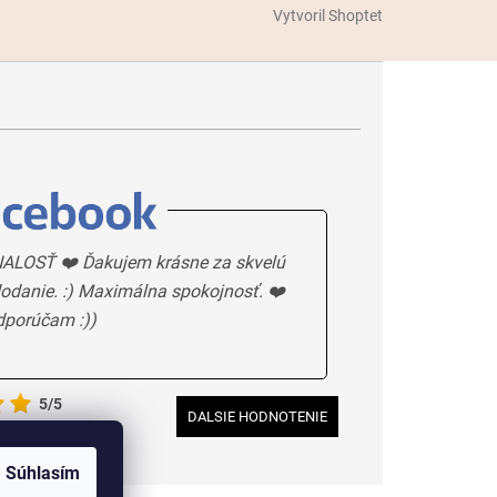
Vytvoril Shoptet
ALOSŤ ❤️ Ďakujem krásne za skvelú
odanie. :) Maximálna spokojnosť. ❤️
dporúčam :))
5/5
DALSIE HODNOTENIE
Súhlasím