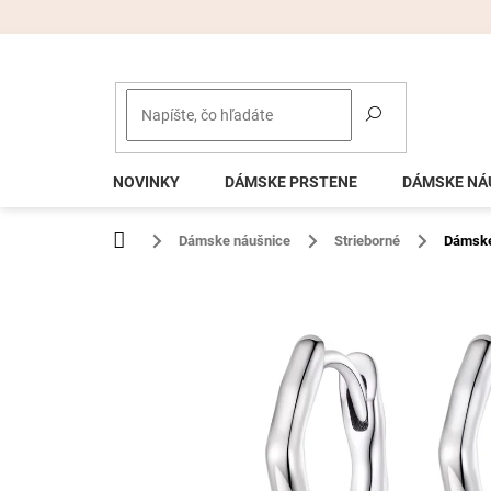
Prejsť
na
obsah
NOVINKY
DÁMSKE PRSTENE
DÁMSKE NÁ
Domov
Dámske náušnice
Strieborné
Dámske