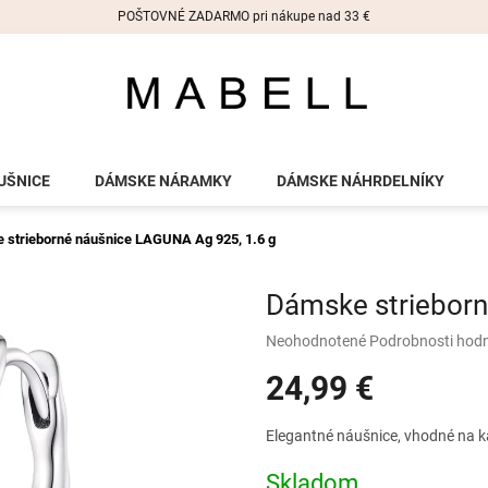
POŠTOVNÉ ZADARMO pri nákupe nad 33 €
UŠNICE
DÁMSKE NÁRAMKY
DÁMSKE NÁHRDELNÍKY
 strieborné náušnice LAGUNA
Ag 925, 1.6 g
Dámske striebor
Priemerné
Neohodnotené
Podrobnosti hod
hodnotenie
24,99 €
produktu
je
0,0
Jednotková
Elegantné náušnice, vhodné na ka
z
cena:
5
Skladom
hviezdičiek.