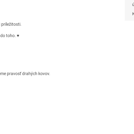
ríležitosti.
 do toho. ♥
eme pravosť drahých kovov.