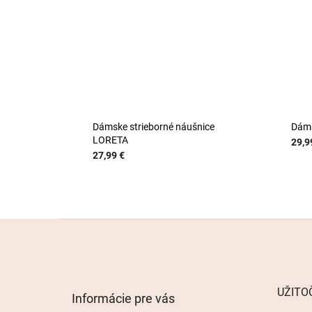
Dámske strieborné náušnice
Dáms
LORETA
29,9
27,99 €
Z
á
p
ä
t
UŽITO
Informácie pre vás
i