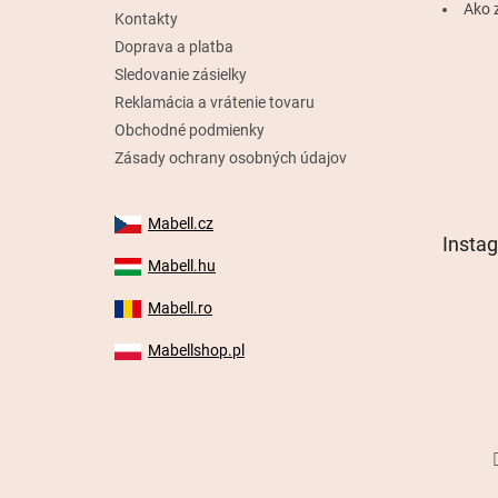
e
Ako 
Kontakty
Doprava a platba
Sledovanie zásielky
Reklamácia a vrátenie tovaru
Obchodné podmienky
Zásady ochrany osobných údajov
Mabell.cz
Insta
Mabell.hu
Mabell.ro
Mabellshop.pl