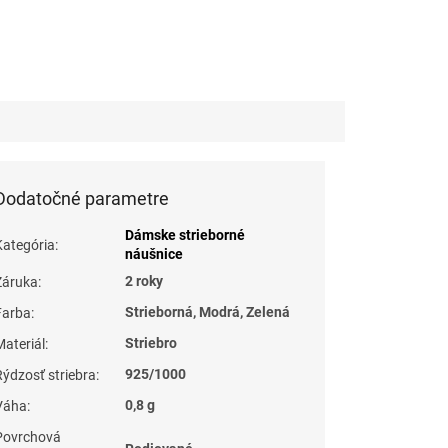
Dodatočné parametre
Dámske strieborné
Kategória
:
náušnice
2 roky
Záruka
:
Strieborná, Modrá, Zelená
Farba
:
Striebro
Materiál
:
925/1000
Rýdzosť striebra
:
0,8 g
Váha
:
Povrchová