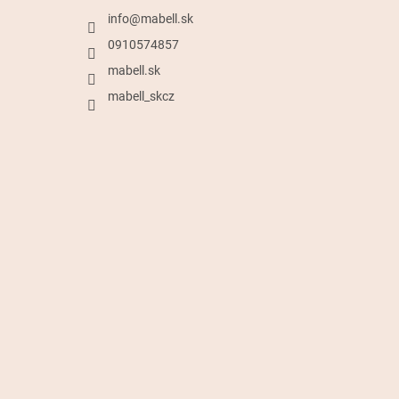
info
@
mabell.sk
0910574857
mabell.sk
mabell_skcz