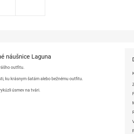
né náušnice Laguna
vášho outfitu.
sti, ku krásnym šatám alebo bežnému outfitu.
ykúzli úsmev na tvári.