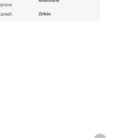
Rodiované
úprava
:
Zirkón
Kameň
:
Ďalší