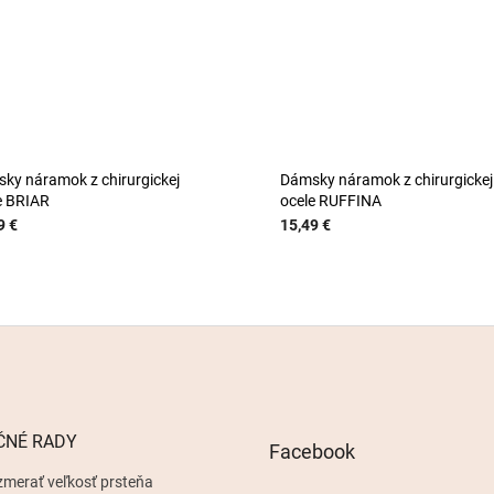
ky náramok z chirurgickej
Dámsky náramok z chirurgickej
e BRIAR
ocele RUFFINA
9 €
15,49 €
ČNÉ RADY
Facebook
zmerať veľkosť prsteňa