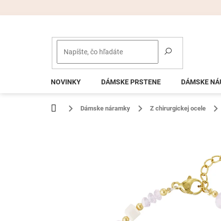
Prejsť
na
obsah
NOVINKY
DÁMSKE PRSTENE
DÁMSKE NÁ
Domov
Dámske náramky
Z chirurgickej ocele