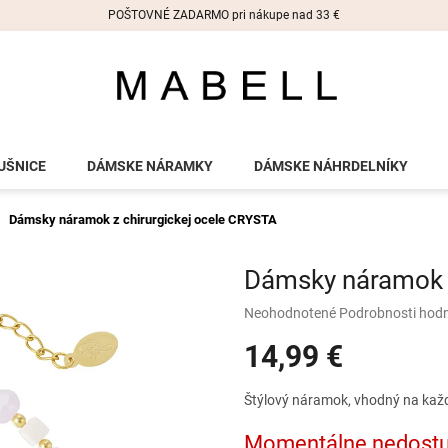
POŠTOVNÉ ZADARMO pri nákupe nad 33 €
UŠNICE
DÁMSKE NÁRAMKY
DÁMSKE NÁHRDELNÍKY
Dámsky náramok z chirurgickej ocele CRYSTA
Dámsky náramok z
Priemerné
Neohodnotené
Podrobnosti hod
hodnotenie
14,99 €
produktu
je
0,0
Jednotková
Štýlový náramok, vhodný na každú
z
cena:
5
Momentálne nedost
hviezdičiek.