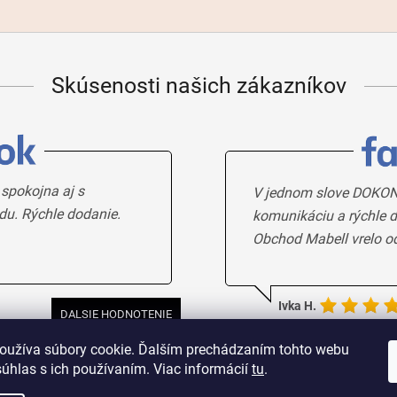
Skúsenosti našich zákazníkov
 spokojna aj s
V jednom slove DOKON
du. Rýchle dodanie.
komunikáciu a rýchle d
Obchod Mabell vrelo o
Ivka H.
DALSIE HODNOTENIE
oužíva súbory cookie. Ďalším prechádzaním tohto webu
súhlas s ich používaním. Viac informácií
tu
.