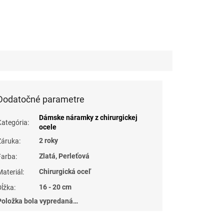
Dodatočné parametre
Dámske náramky z chirurgickej
Kategória
:
ocele
2 roky
Záruka
:
Zlatá, Perleťová
Farba
:
Chirurgická oceľ
Materiál
:
16 - 20 cm
Dĺžka
:
Položka bola vypredaná…