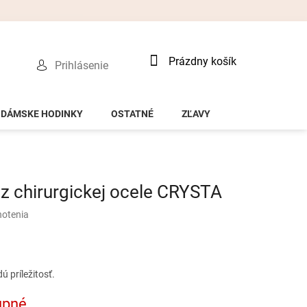
Nákupný
Prázdny košík
Prihlásenie
košík
DÁMSKE HODINKY
OSTATNÉ
ZĽAVY
 chirurgickej ocele CRYSTA
notenia
 príležitosť.
upné