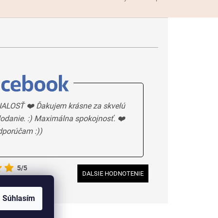
ALOSŤ ❤️ Ďakujem krásne za skvelú
odanie. :) Maximálna spokojnosť. ❤️
dporúčam :))
5/5
DALSIE HODNOTENIE
Súhlasím