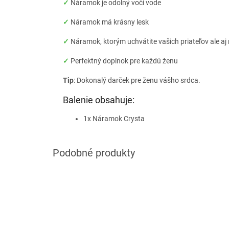
✓
Náramok je odolný voči vode
✓
Náramok má krásny lesk
✓
Náramok, ktorým uchvátite vašich priateľov ale a
✓
Perfektný doplnok pre každú ženu
Tip
: Dokonalý darček pre ženu vášho srdca.
Balenie obsahuje:
1x Náramok Crysta