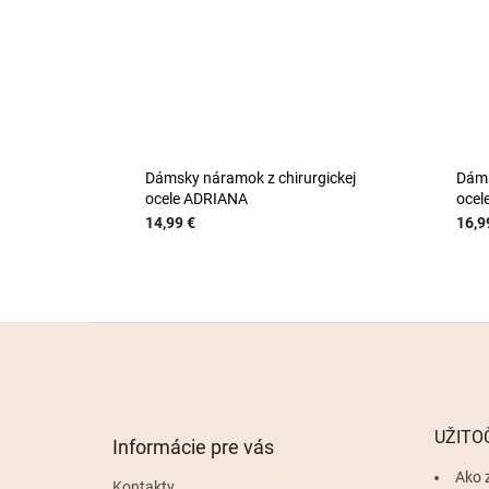
Dámsky náramok z chirurgickej
Dáms
ocele ADRIANA
ocel
14,99 €
16,9
Z
á
p
ä
t
UŽITO
Informácie pre vás
i
e
Ako 
Kontakty