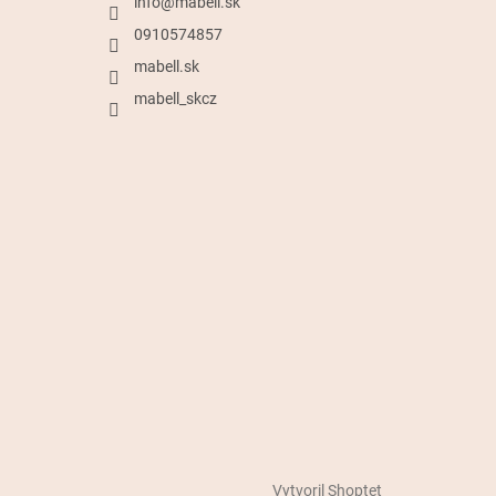
info
@
mabell.sk
0910574857
mabell.sk
mabell_skcz
Vytvoril Shoptet