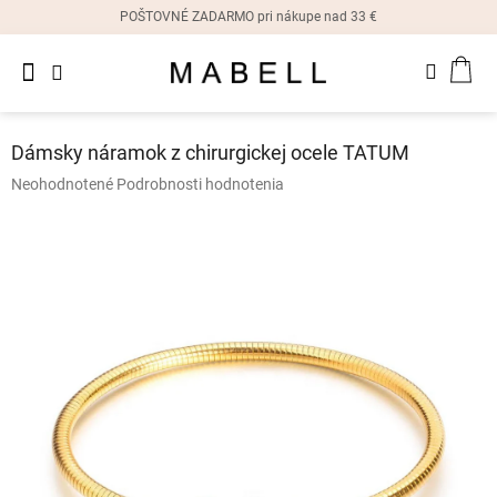
Prejsť
POŠTOVNÉ ZADARMO pri nákupe nad 33 €
na
obsah
Novinky
NÁK
Dámske
prstene
KOŠ
Dámsky náramok z chirurgickej ocele TATUM
Dámske
Priemerné
Neohodnotené
Podrobnosti hodnotenia
náušnice
hodnotenie
produktu
je
Dámske
náramky
0,0
z
5
Dámske
hviezdičiek.
náhrdelníky
Dámske
hodinky
Ostatné