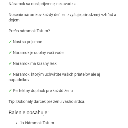
Náramok sa nosí príjemne, nezavadzia.
Nosenie náramkov každý deň len zvyšuje prirodzený vzhľad a
dojem.
Prečo náramok Tatum?
✓
Nosí sa príjemne
✓
Náramok je odolný voči vode
✓
Náramok má krásny lesk
✓
Náramok, ktorým uchvátite vašich priateľov ale aj
nápadníkov
✓
Perfektný doplnok pre každú ženu
Tip
: Dokonalý darček pre ženu vášho srdca.
Balenie obsahuje:
1x Náramok Tatum