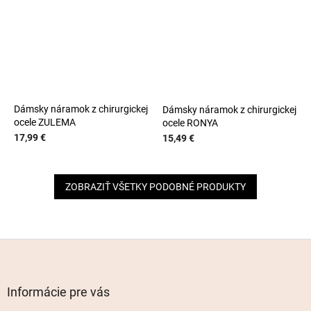
Dámsky náramok z chirurgickej
Dámsky náramok z chirurgickej
ocele ZULEMA
ocele RONYA
17,99 €
15,49 €
ZOBRAZIŤ VŠETKY PODOBNÉ PRODUKTY
Z
á
p
ä
Informácie pre vás
t