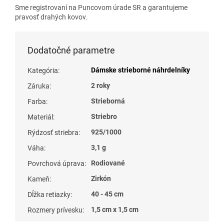
Sme registrovaní na Puncovom úrade SR a garantujeme
pravosť drahých kovov.
Dodatočné parametre
Dámske strieborné náhrdelníky
Kategória
:
2 roky
Záruka
:
Strieborná
Farba
:
Striebro
Materiál
:
925/1000
Rýdzosť striebra
:
3,1 g
Váha
:
Rodiované
Povrchová úprava
:
Zirkón
Kameň
:
40 - 45 cm
Dĺžka retiazky
:
1,5 cm x 1,5 cm
Rozmery prívesku
: