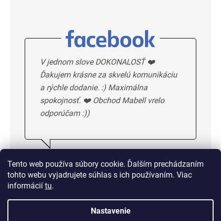
V jednom slove DOKONALOSŤ ❤️
Ďakujem krásne za skvelú komunikáciu
a rýchle dodanie. :) Maximálna
spokojnosť. ❤️ Obchod Mabell vrelo
odporúčam :))
Ivka H.
5/5
Tento web používa súbory cookie. Ďalším prechádzaním
tohto webu vyjadrujete súhlas s ich používaním. Viac
DALSIE HODNOTENIE
informácií
tu
.
Nastavenie