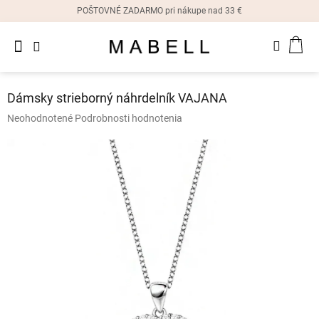
Prejsť
POŠTOVNÉ ZADARMO pri nákupe nad 33 €
na
obsah
Novinky
NÁK
Dámske
prstene
KOŠ
Dámsky strieborný náhrdelník VAJANA
Dámske
Priemerné
Neohodnotené
Podrobnosti hodnotenia
náušnice
hodnotenie
produktu
je
Dámske
náramky
0,0
z
5
Dámske
hviezdičiek.
náhrdelníky
Dámske
hodinky
Ostatné