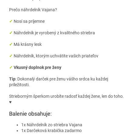
Prečo náhrdelník Vajana?
✓
Nosí sa príjemne
✓
Náhrdelník je vyrobený z kvalitného striebra
✓
Má krásny lesk
✓
Náhrdelník, ktorým uchvátite vašich priateľov
✓
Vkusný doplnok pre ženy
Tip
: Dokonalý darček pre ženu vášho srdca ku každej
príležitosti.
Strieborným šperkom urobíte radosť každej žene, len do toho.
♥
Balenie obsahuje:
1x Náhrdelník zo striebra Vajana
1x Darčeková krabička zadarmo