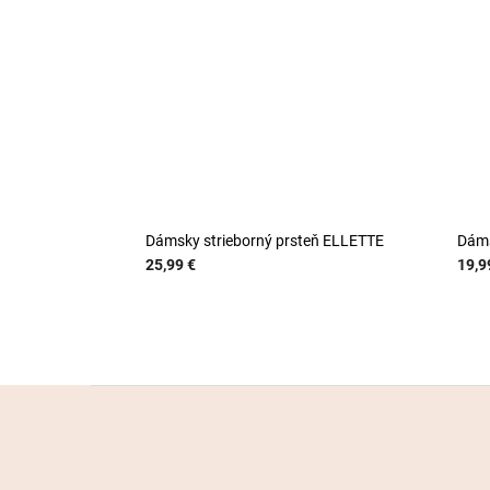
Dámsky strieborný prsteň ELLETTE
Dáms
25,99 €
19,9
Z
á
p
ä