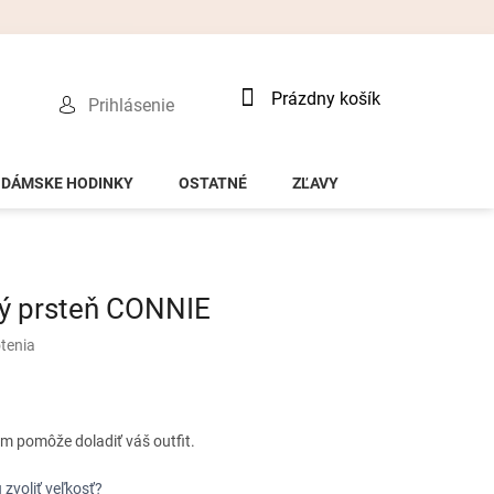
Nákupný
Prázdny košík
Prihlásenie
košík
DÁMSKE HODINKY
OSTATNÉ
ZĽAVY
ý prsteň CONNIE
tenia
ám pomôže doladiť váš outfit.
 zvoliť veľkosť?