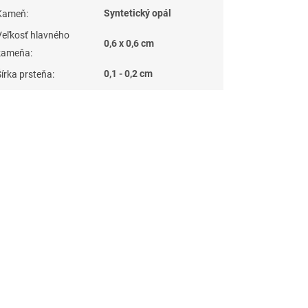
Syntetický opál
Kameň
:
Veľkosť hlavného
0,6 x 0,6 cm
kameňa
:
0,1 - 0,2 cm
Šírka prsteňa
: