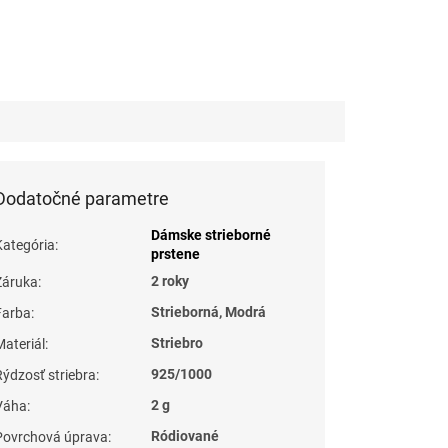
Dodatočné parametre
Dámske strieborné
Kategória
:
prstene
2 roky
Záruka
:
Strieborná, Modrá
Farba
:
Striebro
Materiál
:
925/1000
Rýdzosť striebra
:
2 g
Váha
:
Ródiované
Povrchová úprava
: