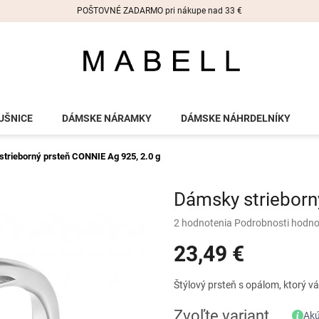
POŠTOVNÉ ZADARMO pri nákupe nad 33 €
UŠNICE
DÁMSKE NÁRAMKY
DÁMSKE NÁHRDELNÍKY
strieborný prsteň CONNIE
Ag 925, 2.0 g
Dámsky strieborn
Priemerné
2 hodnotenia
Podrobnosti hodno
hodnotenie
23,49 €
produktu
je
5,0
Jednotková
Štýlový prsteň s opálom, ktorý v
z
cena:
5
Zvoľte variant
Akú
hviezdičiek.