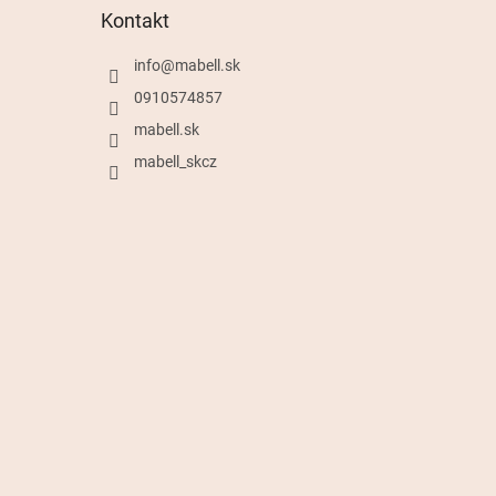
Kontakt
info
@
mabell.sk
0910574857
mabell.sk
mabell_skcz