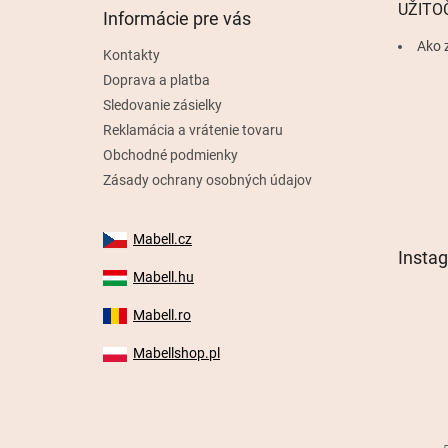
t
UŽITO
Informácie pre vás
i
e
Ako 
Kontakty
Doprava a platba
Sledovanie zásielky
Reklamácia a vrátenie tovaru
Obchodné podmienky
Zásady ochrany osobných údajov
Mabell.cz
Insta
Mabell.hu
Mabell.ro
Mabellshop.pl