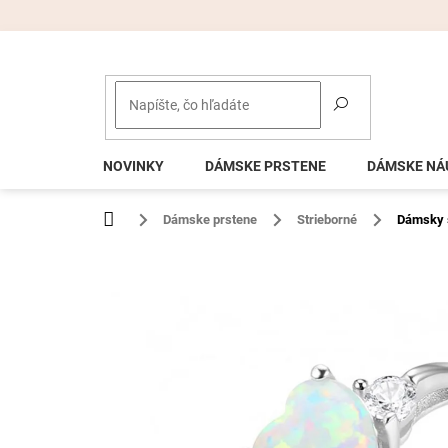
Prejsť
na
obsah
NOVINKY
DÁMSKE PRSTENE
DÁMSKE NÁ
Domov
Dámske prstene
Strieborné
Dámsky 