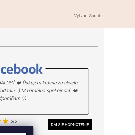
Vytvoril Shoptet
ALOSŤ ❤️ Ďakujem krásne za skvelú
odanie. :) Maximálna spokojnosť. ❤️
dporúčam :))
5/5
DALSIE HODNOTENIE