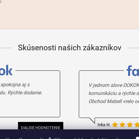
Skúsenosti našich zákazníkov
 spokojna aj s
V jednom slove DOKON
du. Rýchle dodanie.
komunikáciu a rýchle d
Obchod Mabell vrelo o
Ivka H.
DALSIE HODNOTENIE