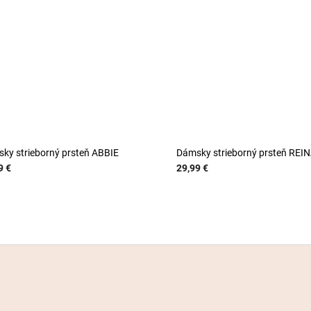
ky strieborný prsteň ABBIE
Dámsky strieborný prsteň REI
9 €
29,99 €