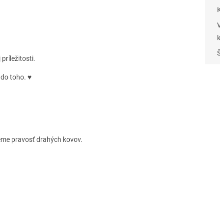
ríležitosti.
 do toho. ♥
eme pravosť drahých kovov.