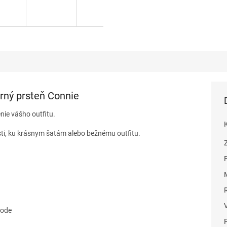
orný prsteň Connie
nie vášho outfitu.
sti, ku krásnym šatám alebo bežnému outfitu.
vode