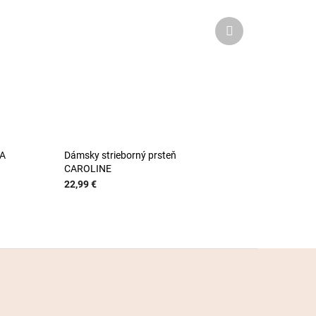
Ďalší
produkt
NA
Dámsky strieborný prsteň
CAROLINE
22,99 €