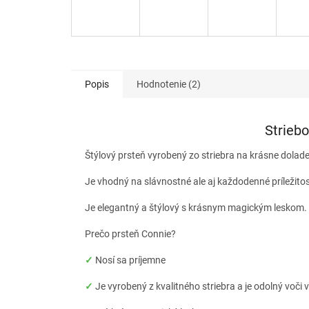
Popis
Hodnotenie (2)
Strieb
Štýlový prsteň vyrobený zo striebra na krásne dolade
Je vhodný na slávnostné ale aj každodenné príležito
Je elegantný a štýlový s krásnym magickým leskom.
Prečo prsteň Connie?
✓
Nosí sa príjemne
✓
Je vyrobený z kvalitného striebra a je odolný voči 