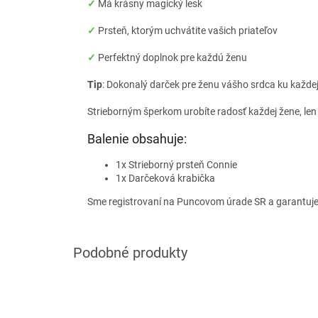
✓
Má krásny magický lesk
✓
Prsteň, ktorým uchvátite vašich priateľov
✓
Perfektný doplnok pre každú ženu
Tip
: Dokonalý darček pre ženu vášho srdca ku každej p
Strieborným šperkom urobíte radosť každej žene, len
Balenie obsahuje:
1x Strieborný prsteň Connie
1x Darčeková krabička
Sme registrovaní na Puncovom úrade SR a garantuj