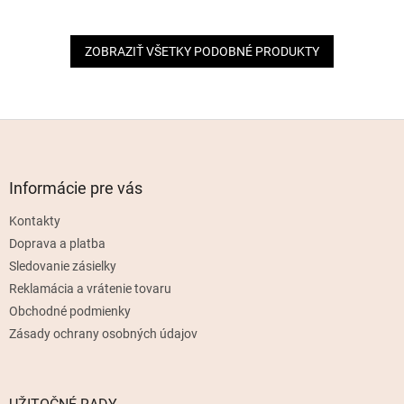
ZOBRAZIŤ VŠETKY PODOBNÉ PRODUKTY
Z
á
p
ä
Informácie pre vás
t
Kontakty
i
e
Doprava a platba
Sledovanie zásielky
Reklamácia a vrátenie tovaru
Obchodné podmienky
Zásady ochrany osobných údajov