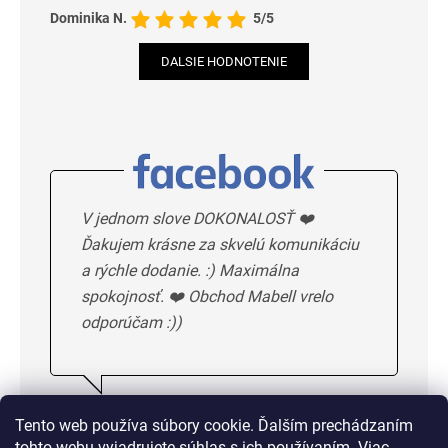
Dominika N.
5/5
DALSIE HODNOTENIE
V jednom slove DOKONALOSŤ ❤️
Ďakujem krásne za skvelú komunikáciu
a rýchle dodanie. :) Maximálna
spokojnosť. ❤️ Obchod Mabell vrelo
odporúčam :))
Ivka H.
5/5
Tento web používa súbory cookie. Ďalším prechádzaním
tohto webu vyjadrujete súhlas s ich používaním. Viac