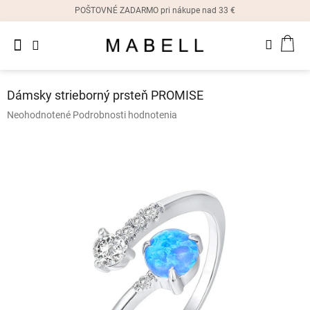
Prejsť
POŠTOVNÉ ZADARMO pri nákupe nad 33 €
na
obsah
Novinky
NÁK
Dámske
prstene
KOŠ
Dámsky strieborný prsteň PROMISE
Dámske
Priemerné
Neohodnotené
Podrobnosti hodnotenia
náušnice
hodnotenie
produktu
je
Dámske
náramky
0,0
z
5
Dámske
hviezdičiek.
náhrdelníky
Dámske
hodinky
Ostatné