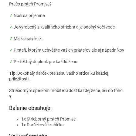
Prečo prsteň Promise?
✓
Nosí sa príjemne
✓
Je vyrobený z kvalitného striebra a je odolný voči vode
✓
Má krásny lesk
✓
Prsteň, ktorým uchvátite vašich priateľov ale aj nápadníkov
✓
Perfektný doplnok pre každú ženu
Tip
: Dokonalý darček pre ženu vášho srdca ku každej
príležitosti.
Strieborným šperkom urobíte radosť každej žene, len do toho.
♥
Balenie obsahuje:
1x Strieborný prsteň Promise
1x Darčeková krabička