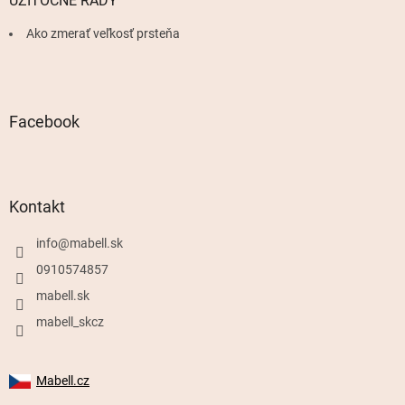
UŽITOČNÉ RADY
Ako zmerať veľkosť prsteňa
Facebook
Kontakt
info
@
mabell.sk
0910574857
mabell.sk
mabell_skcz
Mabell.cz