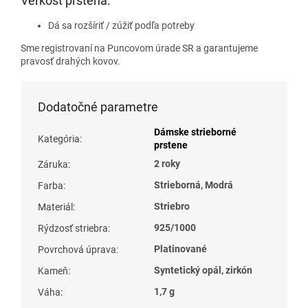
Veľkosť prsteňa:
Dá sa rozšíriť / zúžiť podľa potreby
Sme registrovaní na Puncovom úrade SR a garantujeme
pravosť drahých kovov.
Dodatočné parametre
Dámske strieborné
Kategória
:
prstene
2 roky
Záruka
:
Strieborná, Modrá
Farba
:
Striebro
Materiál
:
925/1000
Rýdzosť striebra
:
Platinované
Povrchová úprava
:
Syntetický opál, zirkón
Kameň
:
1,7 g
Váha
: